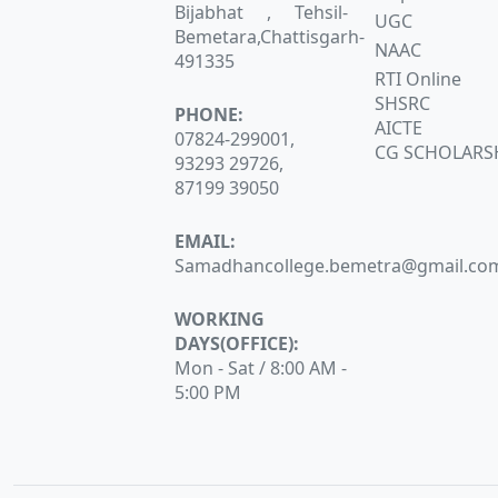
Bijabhat , Tehsil-
UGC
Bemetara,Chattisgarh-
NAAC
491335
RTI Online
SHSRC
PHONE:
AICTE
07824-299001,
CG SCHOLARS
93293 29726,
87199 39050
EMAIL:
Samadhancollege.bemetra@gmail.co
WORKING
DAYS(OFFICE):
Mon - Sat / 8:00 AM -
5:00 PM