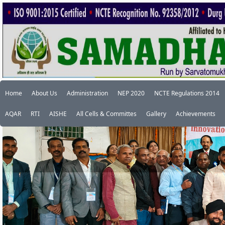
Home
About Us
Administration
NEP 2020
NCTE Regulations 2014
AQAR
RTI
AISHE
All Cells & Committes
Gallery
Achievements